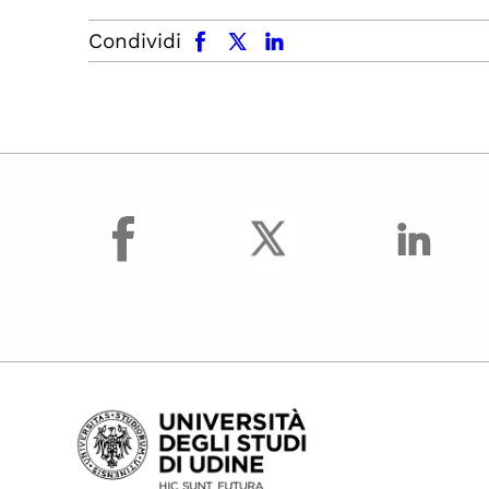
facebook
x.com
linkedin
Condividi
facebook