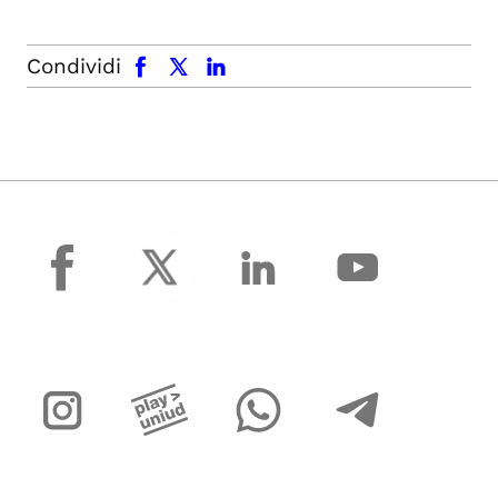
facebook
x.com
linkedin
Condividi
facebook