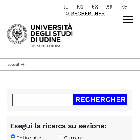
IT
EN
ES
FR
ZH
Passa al contenuto principale
RECHERCHER
accueil
Esegui la ricerca su sezione:
Entire site
Current