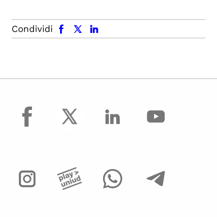
facebook
x.com
linkedin
Condividi
facebook