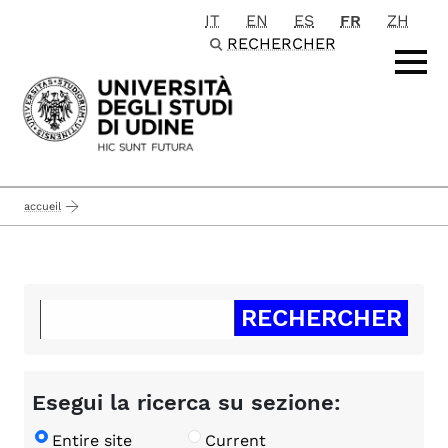
IT
EN
ES
FR
ZH
Passa al contenuto principale
RECHERCHER
accueil
Esegui la ricerca su sezione:
Entire site
Current