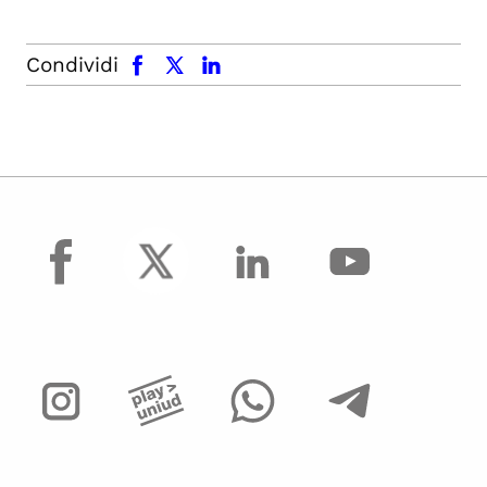
facebook
x.com
linkedin
Condividi
facebook