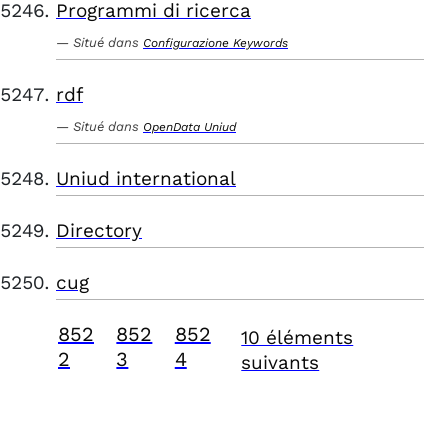
Programmi di ricerca
Situé dans
Configurazione Keywords
rdf
Situé dans
OpenData Uniud
Uniud international
Directory
cug
852
852
852
10 éléments
2
3
4
suivants