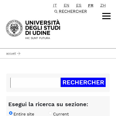
IT
EN
ES
FR
ZH
Passa al contenuto principale
RECHERCHER
accueil
Esegui la ricerca su sezione:
Entire site
Current