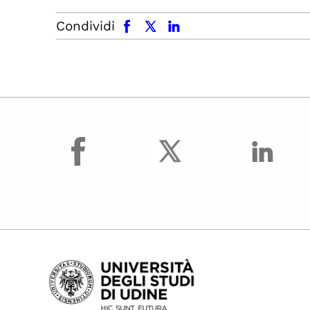
facebook
x.com
linkedin
Condividi
facebook