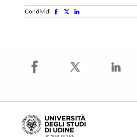
facebook
x.com
linkedin
Condividi
facebook