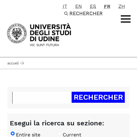
IT
EN
ES
FR
ZH
Passa al contenuto principale
RECHERCHER
accueil
Esegui la ricerca su sezione:
Entire site
Current