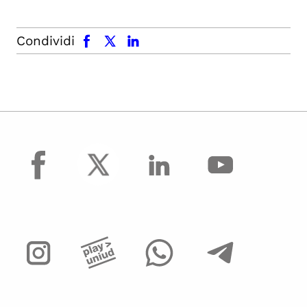
facebook
x.com
linkedin
Condividi
facebook