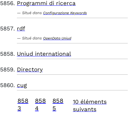
Programmi di ricerca
Situé dans
Configurazione Keywords
rdf
Situé dans
OpenData Uniud
Uniud international
Directory
cug
858
858
858
10 éléments
3
4
5
suivants