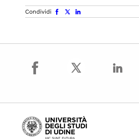
facebook
x.com
linkedin
Condividi
facebook