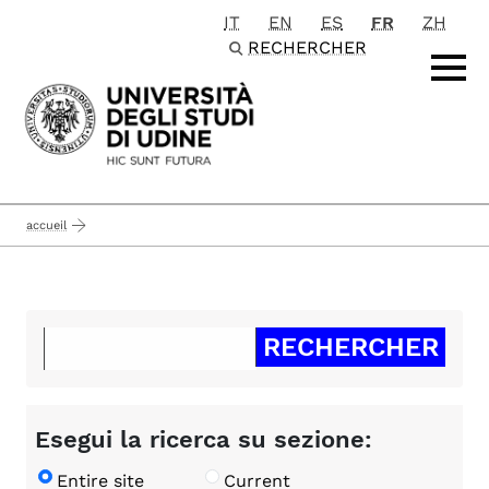
IT
EN
ES
FR
ZH
Passa al contenuto principale
RECHERCHER
accueil
Esegui la ricerca su sezione:
Entire site
Current