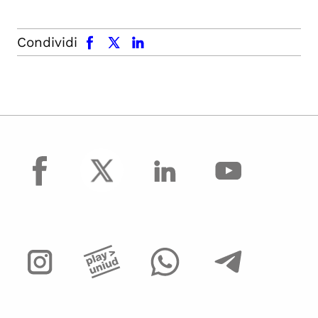
facebook
x.com
linkedin
Condividi
facebook