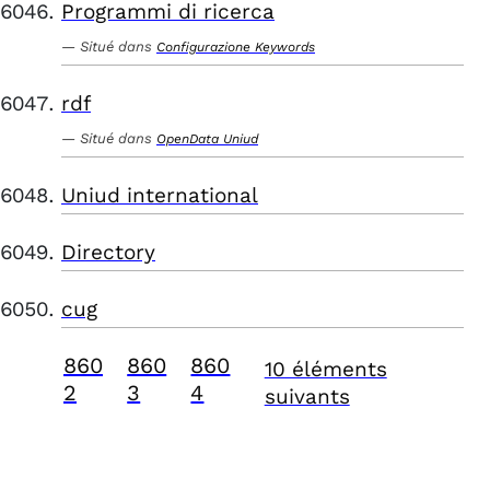
Programmi di ricerca
Situé dans
Configurazione Keywords
rdf
Situé dans
OpenData Uniud
Uniud international
Directory
cug
860
860
860
10 éléments
2
3
4
suivants