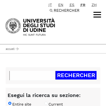
IT
EN
ES
FR
ZH
Passa al contenuto principale
RECHERCHER
accueil
Esegui la ricerca su sezione:
Entire site
Current