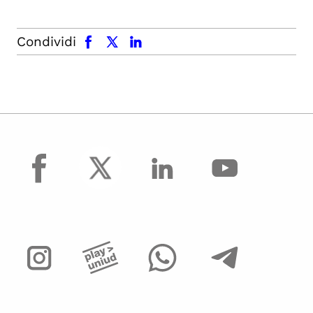
facebook
x.com
linkedin
Condividi
facebook