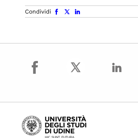
facebook
x.com
linkedin
Condividi
facebook