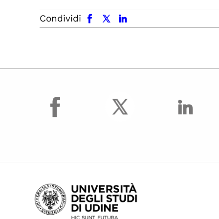
facebook
x.com
linkedin
Condividi
facebook