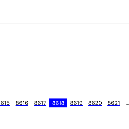
8615
8616
8617
8619
8620
8621
8618