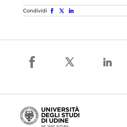
facebook
x.com
linkedin
Condividi
facebook