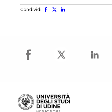
facebook
x.com
linkedin
Condividi
facebook