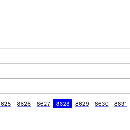
8625
8626
8627
8629
8630
8631
8628