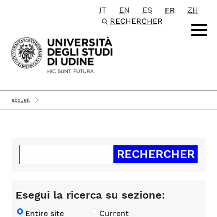
IT
EN
ES
FR
ZH
Passa al contenuto principale
RECHERCHER
accueil
Esegui la ricerca su sezione:
Entire site
Current