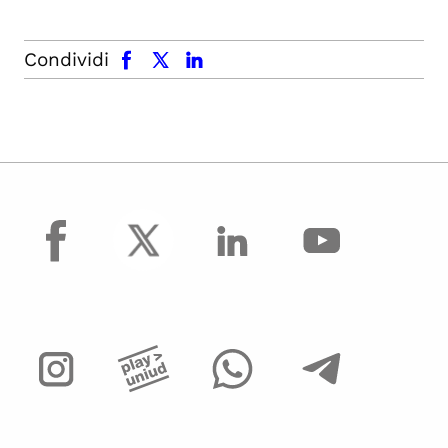
facebook
x.com
linkedin
Condividi
facebook