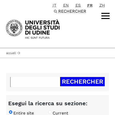
IT
EN
ES
FR
ZH
Passa al contenuto principale
RECHERCHER
accueil
Esegui la ricerca su sezione:
Entire site
Current