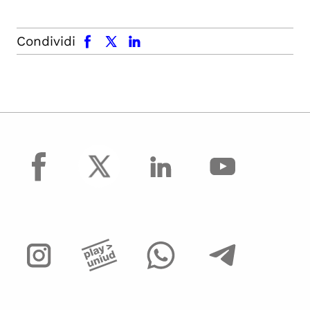
facebook
x.com
linkedin
Condividi
facebook