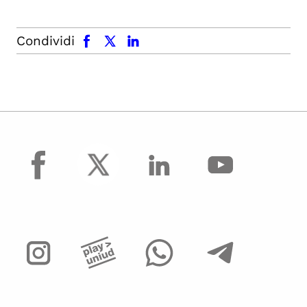
facebook
x.com
linkedin
Condividi
facebook