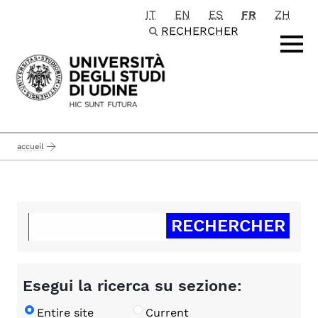
IT
EN
ES
FR
ZH
Passa al contenuto principale
RECHERCHER
accueil
Esegui la ricerca su sezione:
Entire site
Current