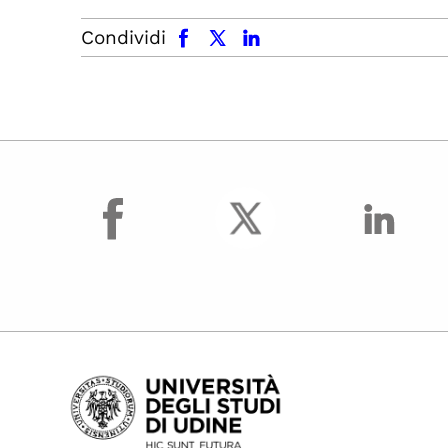
facebook
x.com
linkedin
Condividi
facebook