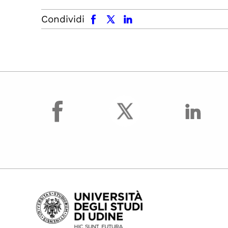
facebook
x.com
linkedin
Condividi
facebook