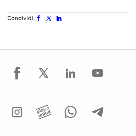
facebook
x.com
linkedin
Condividi
facebook