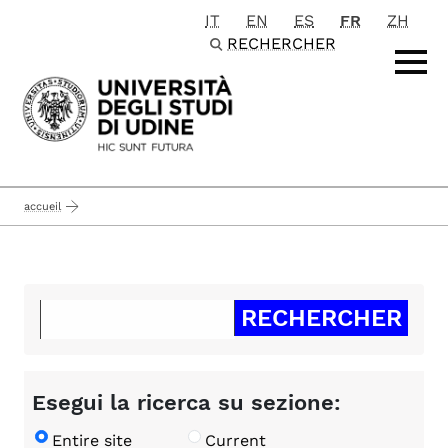
IT
EN
ES
FR
ZH
Passa al contenuto principale
RECHERCHER
accueil
Esegui la ricerca su sezione:
Entire site
Current