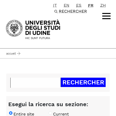
IT
EN
ES
FR
ZH
Passa al contenuto principale
RECHERCHER
accueil
Esegui la ricerca su sezione:
Entire site
Current