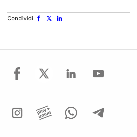
facebook
x.com
linkedin
Condividi
facebook