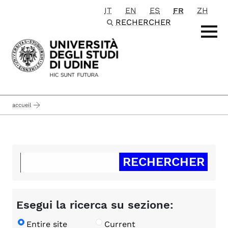
IT
EN
ES
FR
ZH
Passa al contenuto principale
RECHERCHER
accueil
Esegui la ricerca su sezione:
Entire site
Current