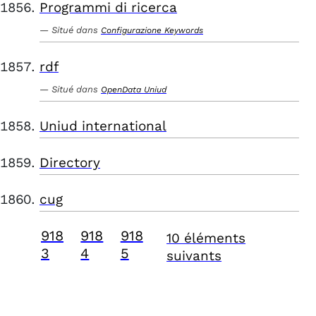
Programmi di ricerca
Situé dans
Configurazione Keywords
rdf
Situé dans
OpenData Uniud
Uniud international
Directory
cug
918
918
918
10 éléments
3
4
5
suivants