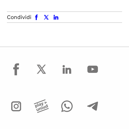
facebook
x.com
linkedin
Condividi
facebook