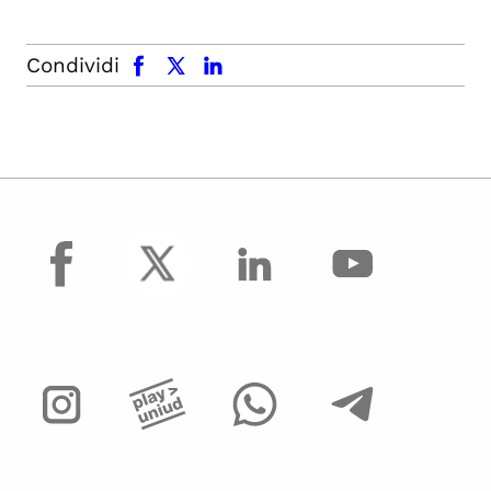
facebook
x.com
linkedin
Condividi
facebook