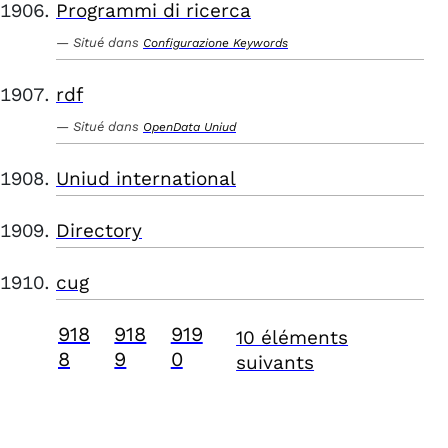
Programmi di ricerca
Situé dans
Configurazione Keywords
rdf
Situé dans
OpenData Uniud
Uniud international
Directory
cug
918
918
919
10 éléments
8
9
0
suivants