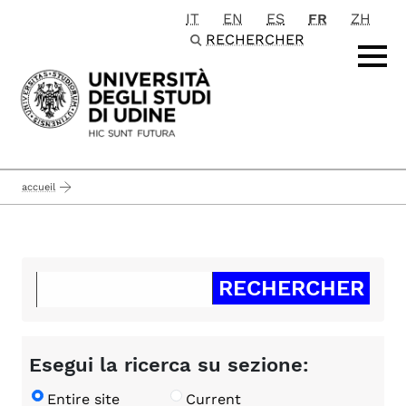
IT
EN
ES
FR
ZH
Passa al contenuto principale
RECHERCHER
accueil
Esegui la ricerca su sezione:
Entire site
Current