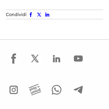
facebook
x.com
linkedin
Condividi
facebook