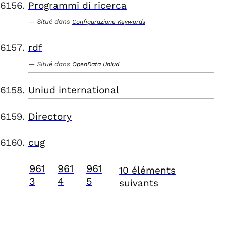
Programmi di ricerca
Situé dans
Configurazione Keywords
rdf
Situé dans
OpenData Uniud
Uniud international
Directory
cug
961
961
961
10 éléments
3
4
5
suivants