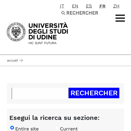
IT
EN
ES
FR
ZH
Passa al contenuto principale
RECHERCHER
accueil
Esegui la ricerca su sezione:
Entire site
Current