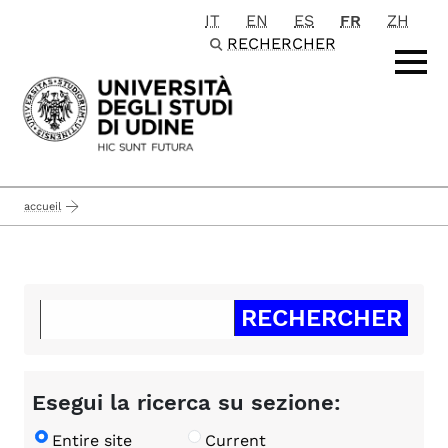
IT
EN
ES
FR
ZH
Passa al contenuto principale
RECHERCHER
accueil
Esegui la ricerca su sezione:
Entire site
Current