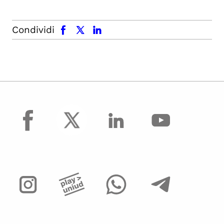
facebook
x.com
linkedin
Condividi
facebook