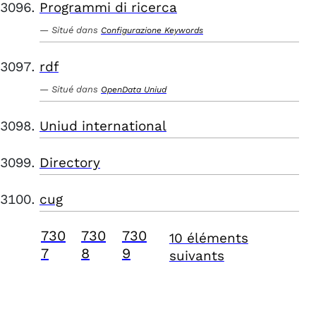
Programmi di ricerca
Situé dans
Configurazione Keywords
rdf
Situé dans
OpenData Uniud
Uniud international
Directory
cug
730
730
730
10 éléments
7
8
9
suivants