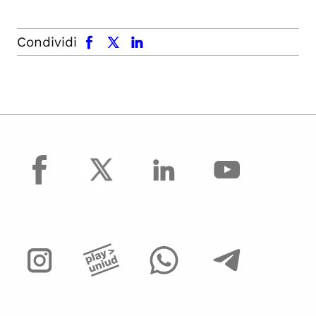
facebook
x.com
linkedin
Condividi
facebook