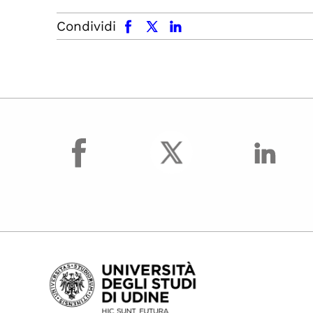
facebook
x.com
linkedin
Condividi
facebook