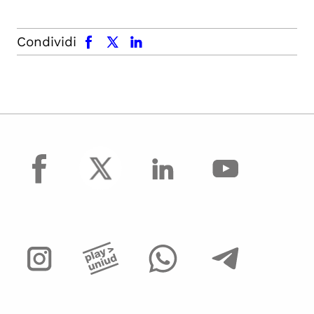
facebook
x.com
linkedin
Condividi
facebook