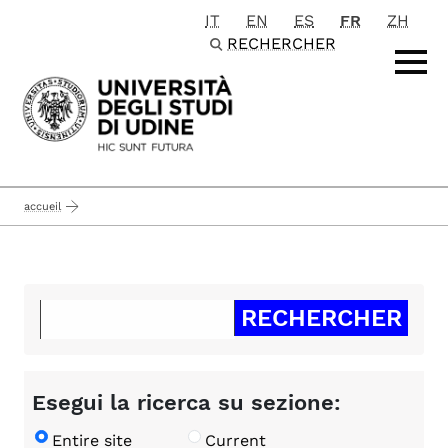
IT
EN
ES
FR
ZH
Passa al contenuto principale
RECHERCHER
accueil
Esegui la ricerca su sezione:
Entire site
Current