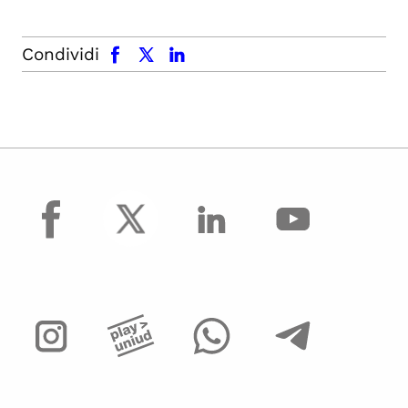
facebook
x.com
linkedin
Condividi
facebook