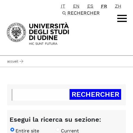
IT
EN
ES
FR
ZH
Passa al contenuto principale
RECHERCHER
accueil
Esegui la ricerca su sezione:
Entire site
Current