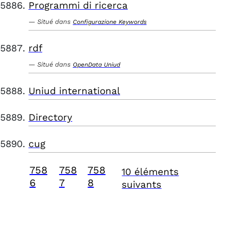
Programmi di ricerca
Situé dans
Configurazione Keywords
rdf
Situé dans
OpenData Uniud
Uniud international
Directory
cug
758
758
758
10 éléments
6
7
8
suivants