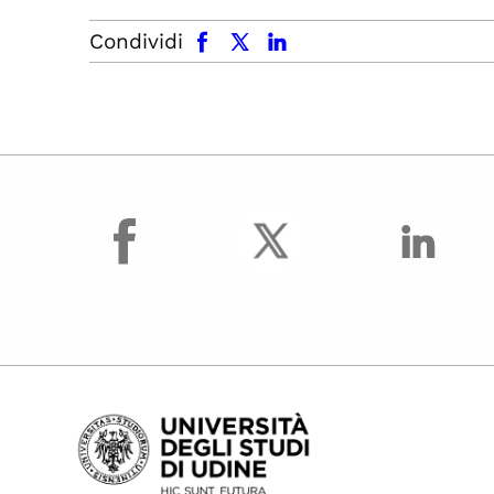
facebook
x.com
linkedin
Condividi
facebook