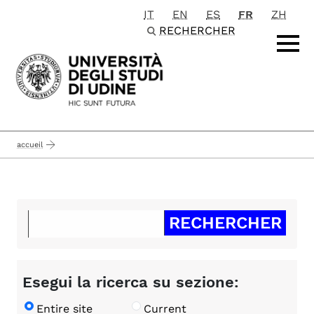
IT
EN
ES
FR
ZH
Passa al contenuto principale
RECHERCHER
accueil
Esegui la ricerca su sezione:
Entire site
Current