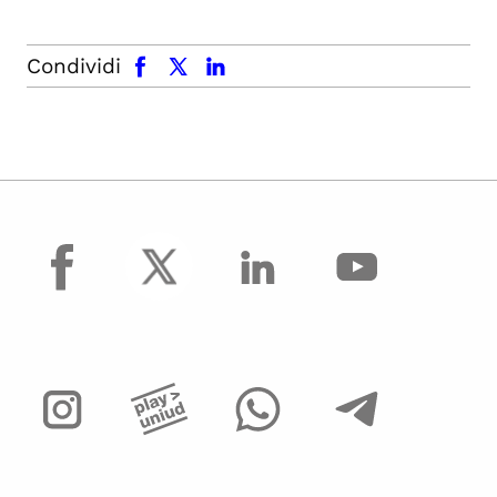
facebook
x.com
linkedin
Condividi
facebook