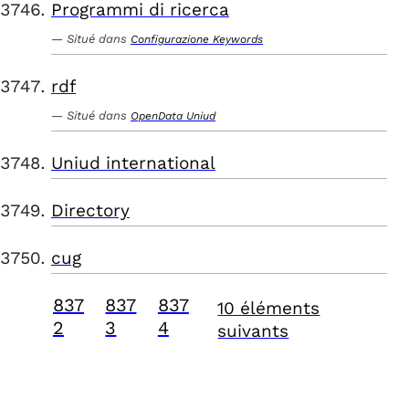
Programmi di ricerca
Situé dans
Configurazione Keywords
rdf
Situé dans
OpenData Uniud
Uniud international
Directory
cug
837
837
837
10 éléments
2
3
4
suivants