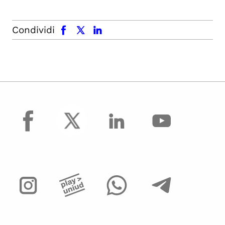
facebook
x.com
linkedin
Condividi
facebook