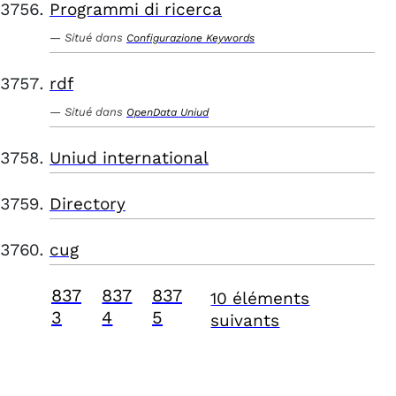
Programmi di ricerca
Situé dans
Configurazione Keywords
rdf
Situé dans
OpenData Uniud
Uniud international
Directory
cug
837
837
837
10 éléments
3
4
5
suivants