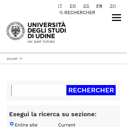
IT
EN
ES
FR
ZH
Passa al contenuto principale
RECHERCHER
accueil
Esegui la ricerca su sezione:
Entire site
Current