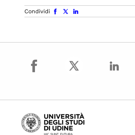
facebook
x.com
linkedin
Condividi
facebook