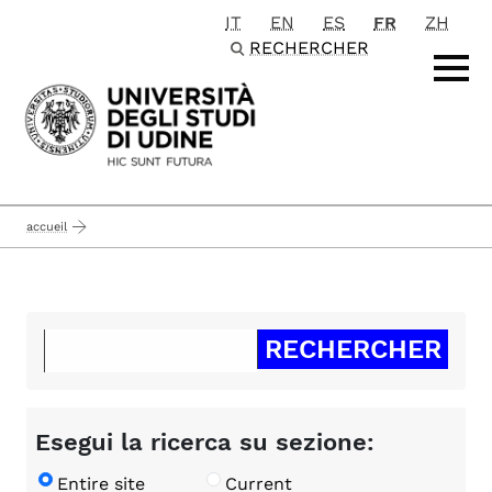
IT
EN
ES
FR
ZH
Passa al contenuto principale
RECHERCHER
accueil
Esegui la ricerca su sezione:
Entire site
Current