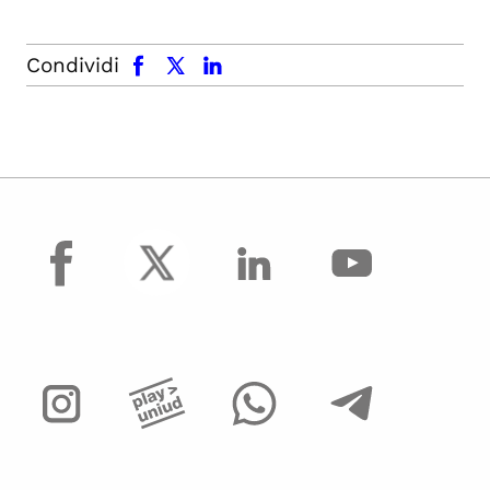
facebook
x.com
linkedin
Condividi
facebook