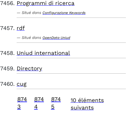
Programmi di ricerca
Situé dans
Configurazione Keywords
rdf
Situé dans
OpenData Uniud
Uniud international
Directory
cug
874
874
874
10 éléments
3
4
5
suivants