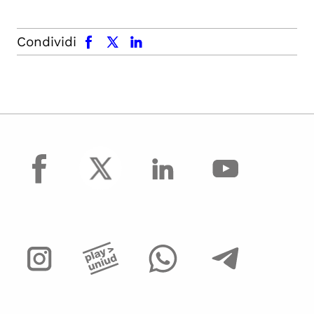
facebook
x.com
linkedin
Condividi
facebook