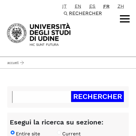
IT
EN
ES
FR
ZH
Passa al contenuto principale
RECHERCHER
accueil
Esegui la ricerca su sezione:
Entire site
Current