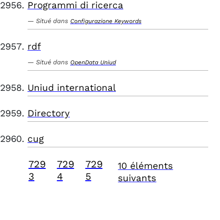
Programmi di ricerca
Situé dans
Configurazione Keywords
rdf
Situé dans
OpenData Uniud
Uniud international
Directory
cug
729
729
729
10 éléments
3
4
5
suivants