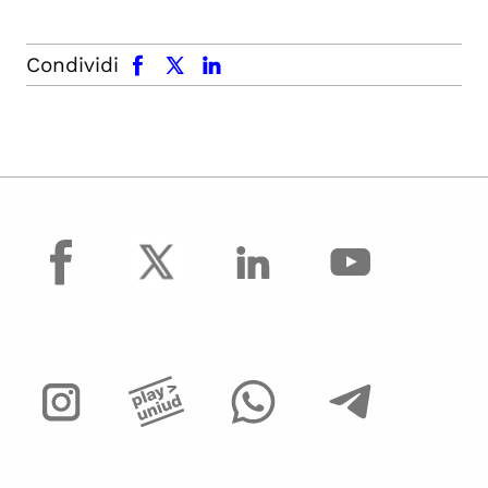
facebook
x.com
linkedin
Condividi
facebook