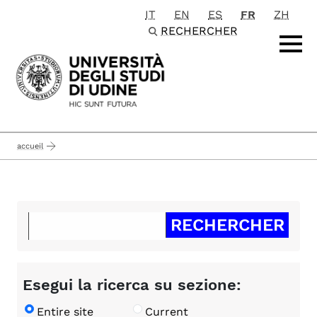
IT
EN
ES
FR
ZH
Passa al contenuto principale
RECHERCHER
accueil
Esegui la ricerca su sezione:
Entire site
Current