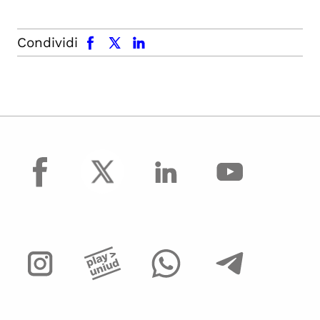
facebook
x.com
linkedin
Condividi
facebook