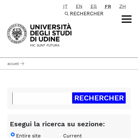
IT
EN
ES
FR
ZH
Passa al contenuto principale
RECHERCHER
accueil
Esegui la ricerca su sezione:
Entire site
Current