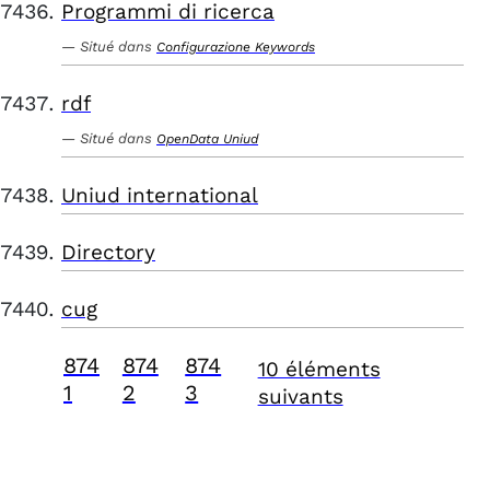
Programmi di ricerca
Situé dans
Configurazione Keywords
rdf
Situé dans
OpenData Uniud
Uniud international
Directory
cug
874
874
874
10 éléments
1
2
3
suivants