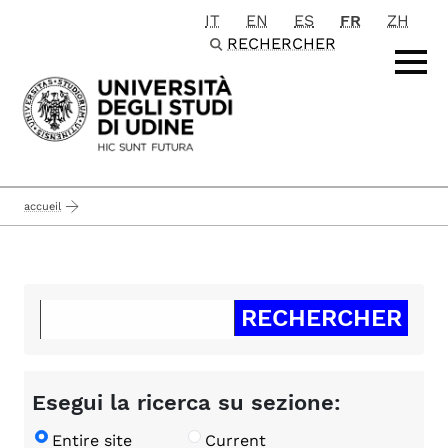
IT
EN
ES
FR
ZH
Passa al contenuto principale
RECHERCHER
accueil
Esegui la ricerca su sezione:
Entire site
Current