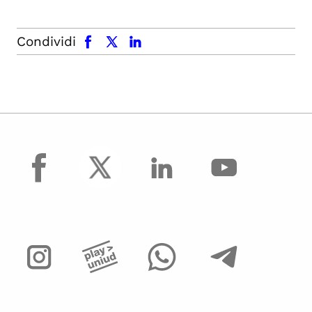
facebook
x.com
linkedin
Condividi
facebook