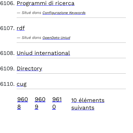
Programmi di ricerca
Situé dans
Configurazione Keywords
rdf
Situé dans
OpenData Uniud
Uniud international
Directory
cug
960
960
961
10 éléments
8
9
0
suivants