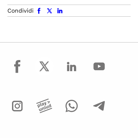
facebook
x.com
linkedin
Condividi
facebook