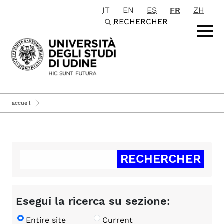
IT
EN
ES
FR
ZH
Passa al contenuto principale
RECHERCHER
accueil
Esegui la ricerca su sezione:
Entire site
Current