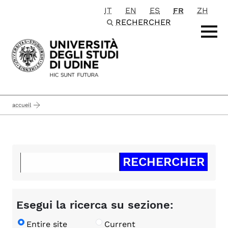
IT
EN
ES
FR
ZH
Passa al contenuto principale
RECHERCHER
accueil
Esegui la ricerca su sezione:
Entire site
Current