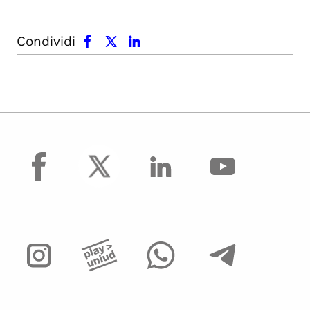
facebook
x.com
linkedin
Condividi
facebook