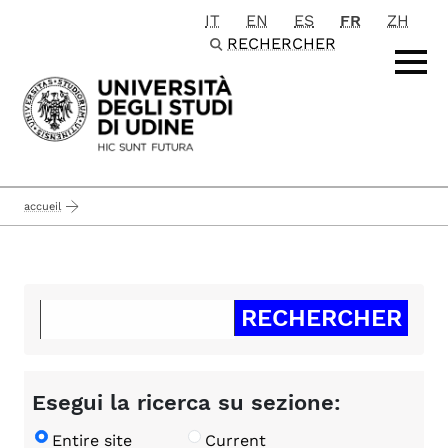
IT
EN
ES
FR
ZH
Passa al contenuto principale
RECHERCHER
accueil
Esegui la ricerca su sezione:
Entire site
Current