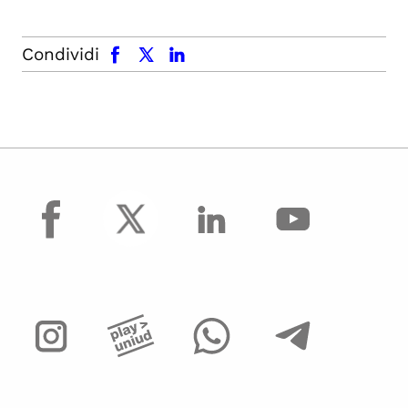
facebook
x.com
linkedin
Condividi
facebook