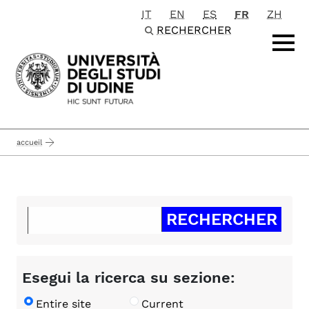
IT
EN
ES
FR
ZH
Passa al contenuto principale
RECHERCHER
accueil
Esegui la ricerca su sezione:
Entire site
Current