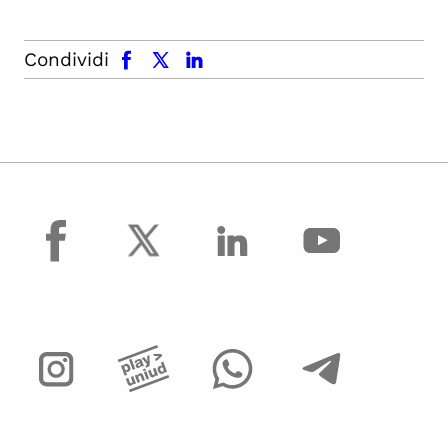
facebook
x.com
linkedin
Condividi
facebook