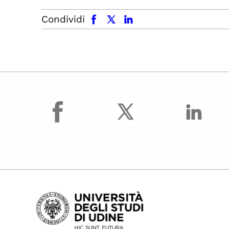
facebook
x.com
linkedin
Condividi
facebook