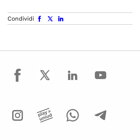
facebook
x.com
linkedin
Condividi
facebook