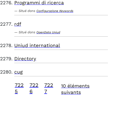
Programmi di ricerca
Situé dans
Configurazione Keywords
rdf
Situé dans
OpenData Uniud
Uniud international
Directory
cug
722
722
722
10 éléments
5
6
7
suivants