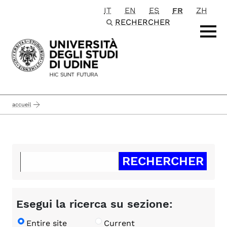
IT
EN
ES
FR
ZH
Passa al contenuto principale
RECHERCHER
accueil
Esegui la ricerca su sezione:
Entire site
Current