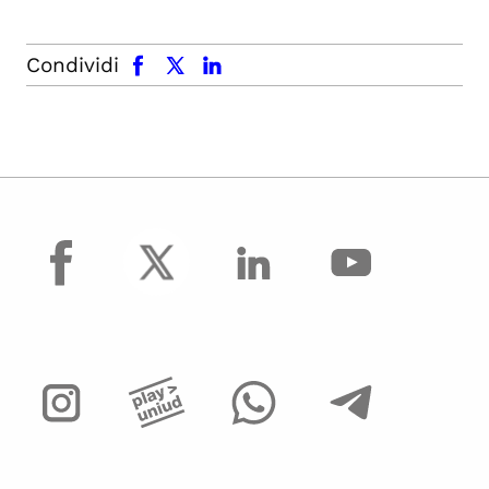
facebook
x.com
linkedin
Condividi
facebook