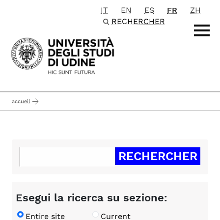
IT
EN
ES
FR
ZH
Passa al contenuto principale
RECHERCHER
accueil
Esegui la ricerca su sezione:
Entire site
Current