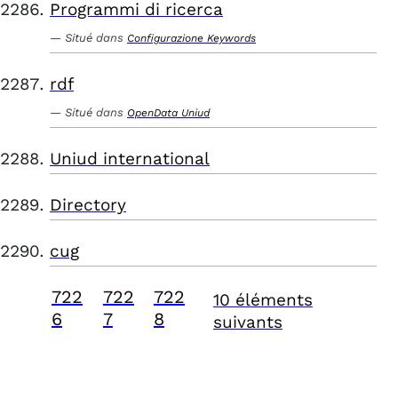
Programmi di ricerca
Situé dans
Configurazione Keywords
rdf
Situé dans
OpenData Uniud
Uniud international
Directory
cug
722
722
722
10 éléments
6
7
8
suivants