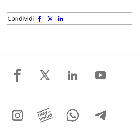
facebook
x.com
linkedin
Condividi
facebook