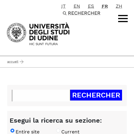
IT
EN
ES
FR
ZH
Passa al contenuto principale
RECHERCHER
accueil
Esegui la ricerca su sezione:
Entire site
Current