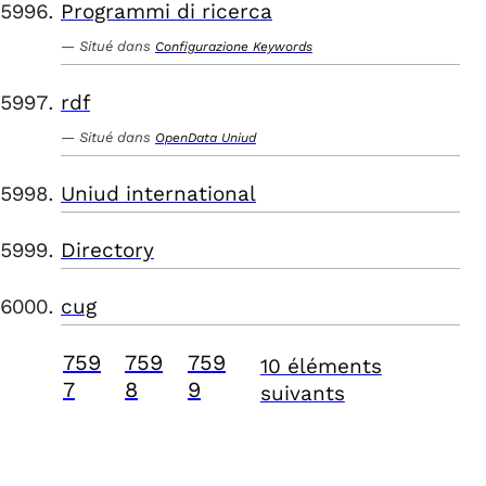
Programmi di ricerca
Situé dans
Configurazione Keywords
rdf
Situé dans
OpenData Uniud
Uniud international
Directory
cug
759
759
759
10 éléments
7
8
9
suivants