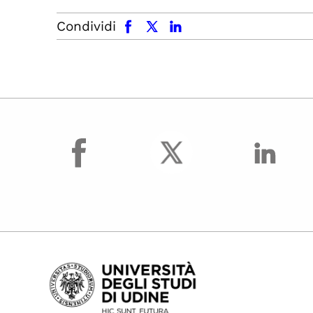
facebook
x.com
linkedin
Condividi
facebook