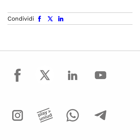
facebook
x.com
linkedin
Condividi
facebook