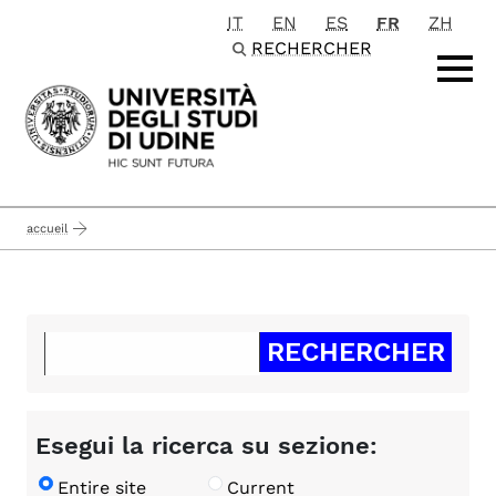
IT
EN
ES
FR
ZH
Passa al contenuto principale
RECHERCHER
accueil
Esegui la ricerca su sezione:
Entire site
Current