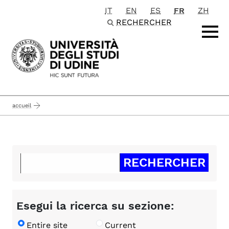
IT
EN
ES
FR
ZH
Passa al contenuto principale
RECHERCHER
accueil
Esegui la ricerca su sezione:
Entire site
Current