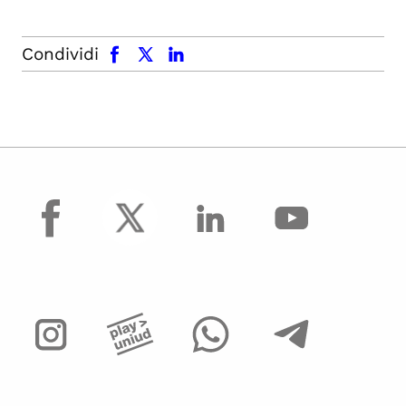
facebook
x.com
linkedin
Condividi
facebook