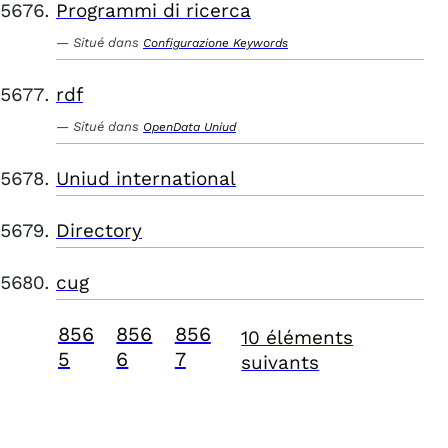
Programmi di ricerca
Situé dans
Configurazione Keywords
rdf
Situé dans
OpenData Uniud
Uniud international
Directory
cug
856
856
856
10 éléments
5
6
7
suivants